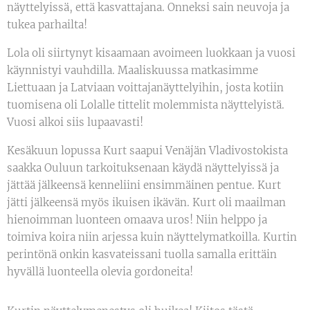
näyttelyissä, että kasvattajana. Onneksi sain neuvoja ja
tukea parhailta!
Lola oli siirtynyt kisaamaan avoimeen luokkaan ja vuosi
käynnistyi vauhdilla. Maaliskuussa matkasimme
Liettuaan ja Latviaan voittajanäyttelyihin, josta kotiin
tuomisena oli Lolalle tittelit molemmista näyttelyistä.
Vuosi alkoi siis lupaavasti!
Kesäkuun lopussa Kurt saapui Venäjän Vladivostokista
saakka Ouluun tarkoituksenaan käydä näyttelyissä ja
jättää jälkeensä kenneliini ensimmäinen pentue. Kurt
jätti jälkeensä myös ikuisen ikävän. Kurt oli maailman
hienoimman luonteen omaava uros! Niin helppo ja
toimiva koira niin arjessa kuin näyttelymatkoilla. Kurtin
perintönä onkin kasvateissani tuolla samalla erittäin
hyvällä luonteella olevia gordoneita!