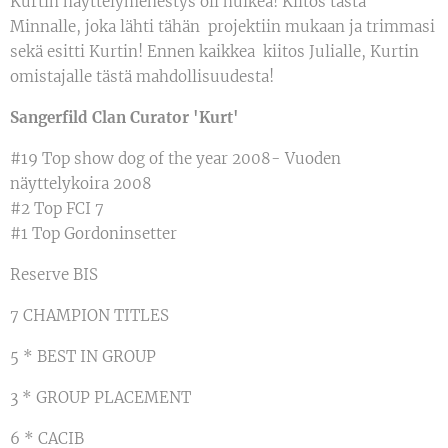
Kurtin näyttelymenestys oli huikea! Kiitos tästä
Minnalle, joka lähti tähän projektiin mukaan ja trimmasi
sekä esitti Kurtin! Ennen kaikkea kiitos Julialle, Kurtin
omistajalle tästä mahdollisuudesta!
Sangerfild Clan Curator 'Kurt'
#19 Top show dog of the year 2008- Vuoden
näyttelykoira 2008
#2 Top FCI 7
#1 Top Gordoninsetter
Reserve BIS
7 CHAMPION TITLES
5 * BEST IN GROUP
3 * GROUP PLACEMENT
6 * CACIB