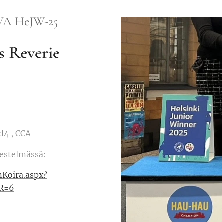
VA HeJW-25
s Reverie
cd4 , CCA
jestelmässä:
rmKoira.aspx?
R=6