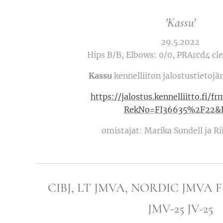
'Kassu'
29.5.2022
Hips B/B, Elbows: 0/0, PRArcd4 cle
Kassu
kennelliiton jalostustietojä
https://jalostus.kennelliitto.fi/f
RekNo=FI36635%2F22&
omistajat: Marika Sundell ja R
CIBJ, LT JMVA, NORDIC JMVA 
JMV-25 JV-25