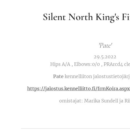
Silent North King's Fi
'Pate
'
29.5.2022
Hips A/A , Elbows:0/0 , PRArcd4 cl
Pate
kennelliiton jalostustietojär
https://jalostus.kennelliitto.fi/frmKoira.
omistajat: Marika Sundell ja R