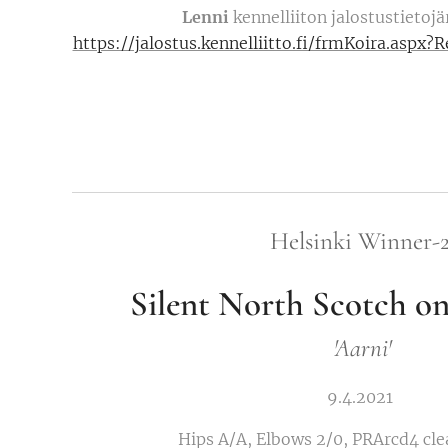
Lenni
kennelliiton jalostustietoj
https://jalostus.kennelliitto.fi/frmKoira.as
Helsinki Winner-
Silent North Scotch o
'Aarni'
9.4.2021
Hips A/A, Elbows 2/0, PRArcd4 cle