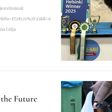
rjestelmässä:
px?RekNo=FI28121%2F21&R=6
iina Löija
 the Future