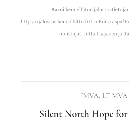
Aarni
kennelliiton jalostustietojä
https://jalostus.kennelliitto.fi/frmKoira.as
omistajat: Jutta Paajanen ja R
JMVA, LT MVA
Silent North Hope for