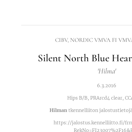
CIBV, NORDIC VMVA FI VMV
Silent North
Blue Hea
'Hilma'
6.3.2016
Hips B/B, PRArcd4 clear, CC
Hilman
tkennelliiton jalostustietoj
https://jalostus.kennelliitto.fi/f
RekNo=FI23007%2F16&