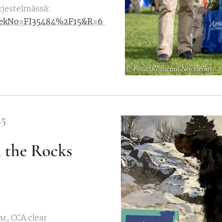
ärjestelmässä:
px?RekNo=FI35484%2F15&R=6
25
n the Rocks
ar, CCA clear