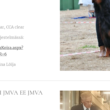
ar, CCA clear
rjestelmässä:
rmKoira.aspx?
R=6
iina Löija
FI JMVA EE JMVA