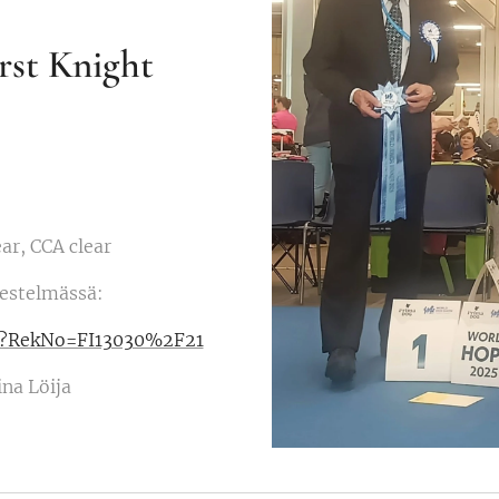
rst Knight
ear, CCA clear
jestelmässä:
aspx?RekNo=FI13030%2F21
iina Löija