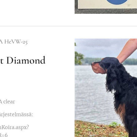
A HeVW-25
rt Diamond
A clear
ärjestelmässä:
rmKoira.aspx?
R=6