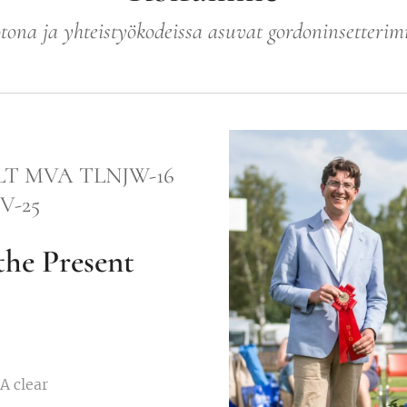
tona ja yhteistyökodeissa asuvat gordoninsetteri
LT MVA TLNJW-16
V-25
the Present
A clear