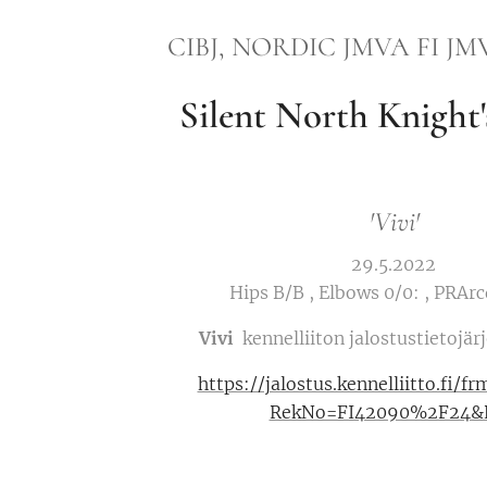
CIBJ, NORDIC JMVA FI JM
Silent North Knight'
'Vivi
'
29.5.2022
Hips B/B , Elbows 0/0: , PRAr
Vivi
kennelliiton jalostustietojär
https://jalostus.kennelliitto.fi/f
RekNo=FI42090%2F24&